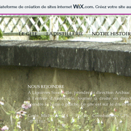
lateforme de création de sites internet
.com
. Créez votre site au
LE GITE
LA DISTILLERIE
NOTRE HISTOIR
NOUS REJOINDRE
A Lignières Sonneville, prendre la direction Archiac
à l'entrée d'Ambleville, tourner à droite en dir
prendre la 2ème à gauche. Le gîte est sur la droite en
Carte Michelin: 324 Pli: I6 Coordonnées GPS: 
-0°21367