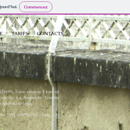
jourd'hui.
Commencez
E
TARIFS
CONTACTS
 (D699). Faire environ 3 kms et
ection de La Roumade. Ensuite
 haut du village.
lat (N) +45°56757- long (O)