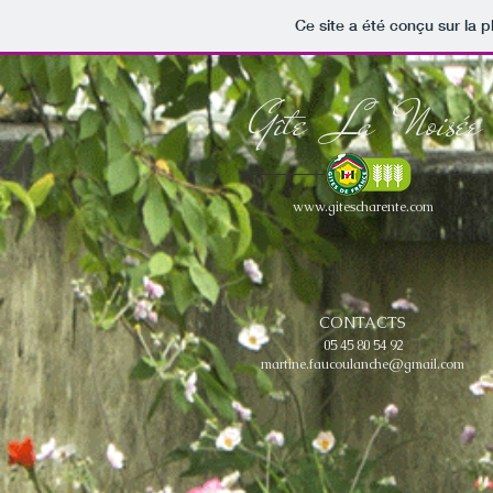
Ce site a été conçu sur la p
Gîte La Noisée
www.gitescharente.com
CONTACTS
05 45 80 54 92
martine.faucoulanche@gmail.com