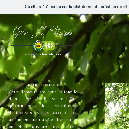
Ce site a été conçu sur la plateforme de création de sit
Gîte La Noisée
LE GITE
LA
www.gitescharente.com
NOTRE HISTOIRE
Cette demeure est dans la famille
depuis le XVIII siècle. Des
générations de viticulteurs
distillateurs s'y sont succédé. Les
aménagements du gîte et du jardin
ont été conçus avec nos enfants.